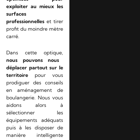
exploiter au mieux les
surfaces
professionnelles
et tirer
profit du moindre mètre
carré.
Dans cette optique,
nous pouvons nous
déplacer partout sur le
territoire
pour vous
prodiguer des conseils
en aménagement de
boulangerie. Nous vous
aidons alors à
sélectionner les
équipements adéquats
puis à les disposer de
manière intelligente