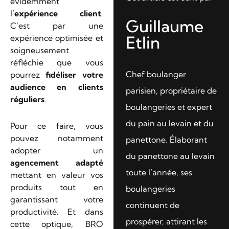
évidemment
l’
expérience client
.
Guillaume
C’est par une
Etlin
expérience optimisée et
soigneusement
réfléchie que vous
Chef boulanger
pourrez
fidéliser votre
audience en clients
parisien, propriétaire de
réguliers
.
boulangeries et expert
du pain au levain et du
Pour ce faire, vous
pouvez notamment
panettone. Élaborant
adopter un
du panettone au levain
agencement adapté
toute l’année, ses
mettant en valeur vos
produits tout en
boulangeries
garantissant votre
continuent de
productivité. Et dans
prospérer, attirant les
cette optique, BRO