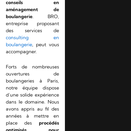
conseils en
aménagement de
boulangerie
. BRO,
entreprise proposant
des services de
consulting en
boulangerie
, peut vous
accompagner.
Forts de nombreuses
ouvertures de
boulangeries à Paris,
notre équipe dispose
d’une solide expérience
dans le domaine. Nous
avons appris au fil des
années à mettre en
place des
procédés
optimisés pour