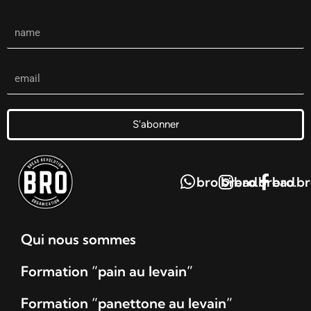
S'abonner
bro.bread
bro.bread
bro.b
Qui nous sommes
Formation “pain au levain”
Formation “panettone au levain”