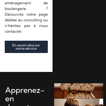
aménagement de
boulangerie ?
Découvrez notre page
dédiée au consulting ou
n’hésitez pas à nous
contacter.
En savoir plus sur
notre service
Apprenez-
en