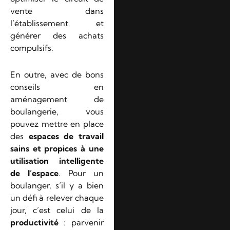
vente dans
l’établissement et
générer des achats
compulsifs.
En outre, avec de bons
conseils en
aménagement de
boulangerie, vous
pouvez mettre en place
des
espaces de travail
sains et propices à une
utilisation intelligente
de l’espace
. Pour un
boulanger, s’il y a bien
un défi à relever chaque
jour, c’est celui de la
productivité
: parvenir