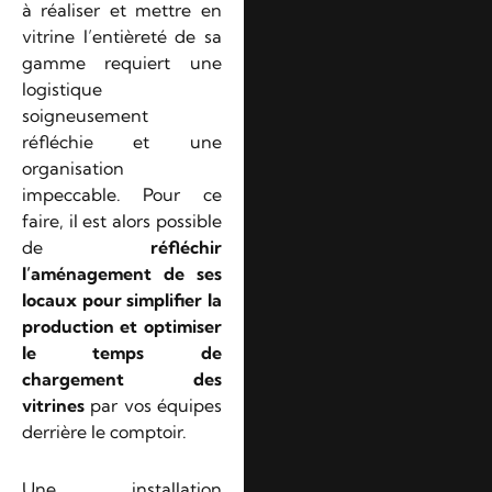
à réaliser et mettre en
vitrine l’entièreté de sa
gamme requiert une
logistique
soigneusement
réfléchie et une
organisation
impeccable. Pour ce
faire, il est alors possible
de
réfléchir
l’aménagement de ses
locaux pour simplifier la
production et optimiser
le temps de
chargement des
vitrines
par vos équipes
derrière le comptoir.
Une installation