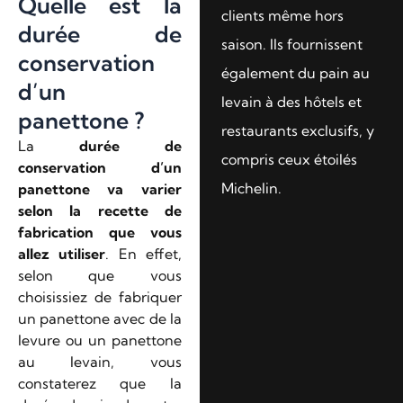
Quelle est la
clients même hors
durée de
saison. Ils fournissent
conservation
également du pain au
d’un
levain à des hôtels et
panettone ?
restaurants exclusifs, y
La
durée de
compris ceux étoilés
conservation d’un
Michelin.
panettone va varier
selon la recette de
fabrication que vous
allez utiliser
. En effet,
selon que vous
choisissiez de fabriquer
un panettone avec de la
levure ou un panettone
au levain, vous
constaterez que la