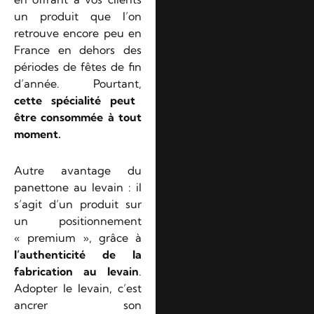
un produit que l’on
retrouve encore peu en
France en dehors des
périodes de fêtes de fin
d’année. Pourtant,
cette spécialité peut
être consommée à tout
moment.
Autre avantage du
panettone au levain : il
s’agit d’un produit sur
un positionnement
« premium », grâce à
l’authenticité de la
fabrication au levain
.
Adopter le levain, c’est
ancrer son