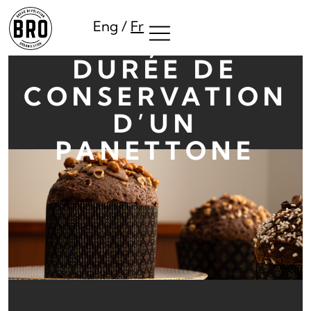
Aller
Eng
/
Fr
au
contenu
DURÉE DE
CONSERVATION
D’UN
PANETTONE