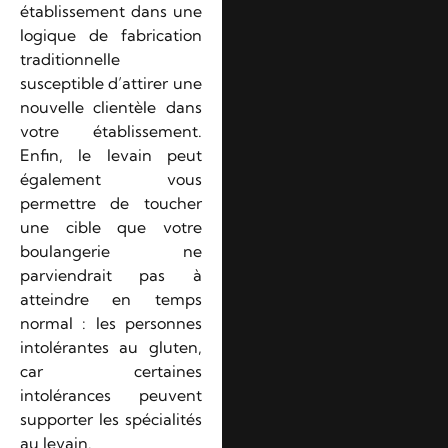
établissement dans une
logique de fabrication
traditionnelle
susceptible d’attirer une
nouvelle clientèle dans
votre établissement.
Enfin, le levain peut
également vous
permettre de toucher
une cible que votre
boulangerie ne
parviendrait pas à
atteindre en temps
normal : les personnes
intolérantes au gluten,
car certaines
intolérances peuvent
supporter les spécialités
au levain.