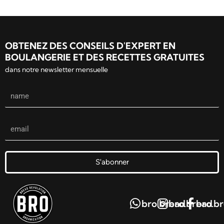
OBTENEZ DES CONSEILS D'EXPERT EN
BOULANGERIE ET DES RECETTES GRATUITES
dans notre newsletter mensuelle
S'abonner
bro.bread
bro.bread
bro.b