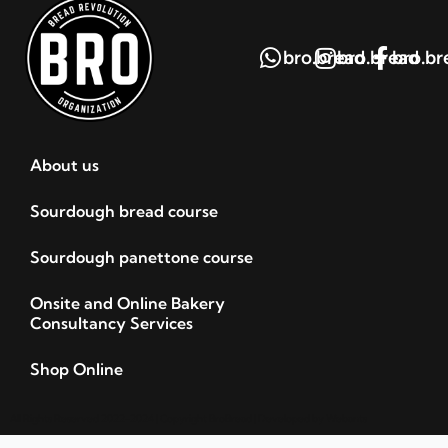
bro.bread
bro.bread
bro.br
About us
Sourdough bread course
Sourdough panettone course
Onsite and Online Bakery
Consultancy Services
Shop Online
All Rights Reserved 2022-2024 | Copyright BroBread | Developed by
Webants